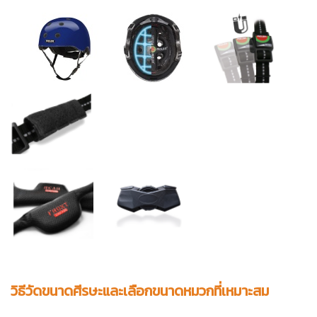
วิธีวัดขนาดศีรษะและเลือกขนาดหมวกที่เหมาะสม