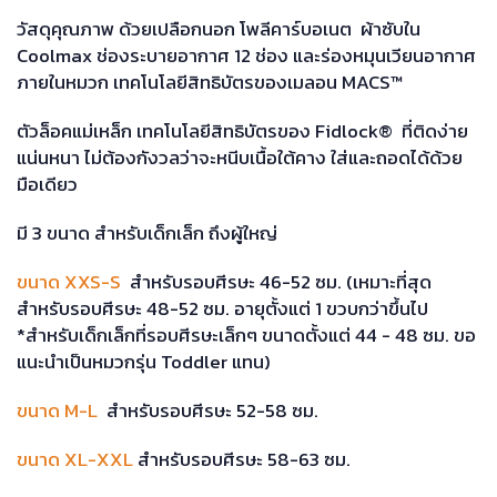
วัสดุคุณภาพ ด้วยเปลือกนอก โพลีคาร์บอเนต ผ้าซับใน
Coolmax ช่องระบายอากาศ 12 ช่อง และร่องหมุนเวียนอากาศ
ภายในหมวก เทคโนโลยีสิทธิบัตรของเมลอน MACS™
ตัวล็อคแม่เหล็ก เทคโนโลยีสิทธิบัตรของ Fidlock® ที่ติดง่าย
แน่นหนา ไม่ต้องกังวลว่าจะหนีบเนื้อใต้คาง ใส่และถอดได้ด้วย
มือเดียว
มี 3 ขนาด สำหรับเด็กเล็ก ถึงผู้ใหญ่
ขนาด XXS-S
สำหรับรอบศีรษะ 46-52 ซม. (เหมาะที่สุด
สำหรับรอบศีรษะ 48-52 ซม. อายุตั้งแต่ 1 ขวบกว่าขึ้นไป
*สำหรับเด็กเล็กที่รอบศีรษะเล็กๆ ขนาดตั้งแต่ 44 - 48 ซม. ขอ
แนะนำเป็นหมวกรุ่น Toddler แทน)
ขนาด M-L
สำหรับรอบศีรษะ 52-58 ซม.
ขนาด XL-XXL
สำหรับรอบศีรษะ 58-63 ซม.