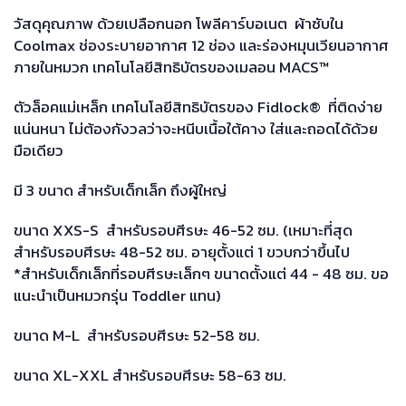
วัสดุคุณภาพ ด้วยเปลือกนอก โพลีคาร์บอเนต ผ้าซับใน
Coolmax ช่องระบายอากาศ 12 ช่อง และร่องหมุนเวียนอากาศ
ภายในหมวก เทคโนโลยีสิทธิบัตรของเมลอน MACS™
ตัวล็อคแม่เหล็ก เทคโนโลยีสิทธิบัตรของ Fidlock® ที่ติดง่าย
แน่นหนา ไม่ต้องกังวลว่าจะหนีบเนื้อใต้คาง ใส่และถอดได้ด้วย
มือเดียว
มี 3 ขนาด สำหรับเด็กเล็ก ถึงผู้ใหญ่
ขนาด XXS-S สำหรับรอบศีรษะ 46-52 ซม. (เหมาะที่สุด
สำหรับรอบศีรษะ 48-52 ซม. อายุตั้งแต่ 1 ขวบกว่าขึ้นไป
*สำหรับเด็กเล็กที่รอบศีรษะเล็กๆ ขนาดตั้งแต่ 44 - 48 ซม. ขอ
แนะนำเป็นหมวกรุ่น Toddler แทน)
ขนาด M-L สำหรับรอบศีรษะ 52-58 ซม.
ขนาด XL-XXL สำหรับรอบศีรษะ 58-63 ซม.