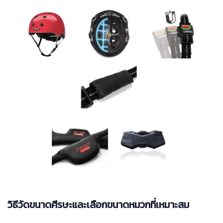
วิธีวัดขนาดศีรษะและเลือกขนาดหมวกที่เหมาะสม