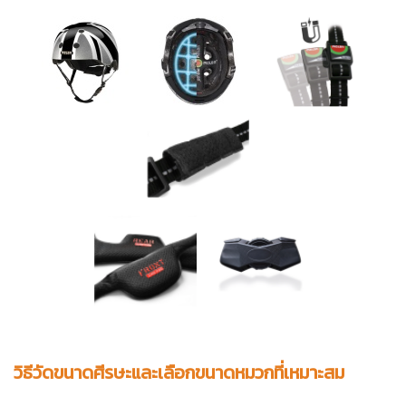
วิธีวัดขนาดศีรษะและเลือกขนาดหมวกที่เหมาะสม