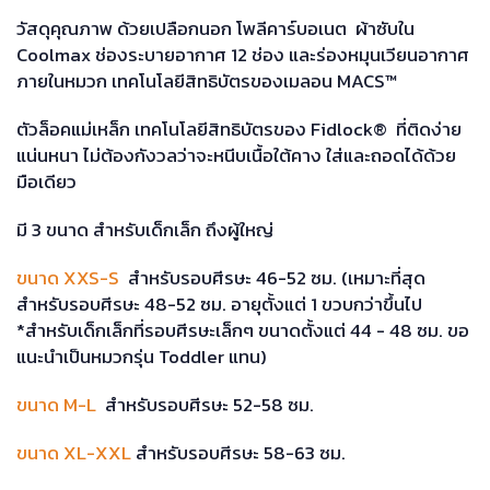
วัสดุคุณภาพ ด้วยเปลือกนอก โพลีคาร์บอเนต ผ้าซับใน
Coolmax ช่องระบายอากาศ 12 ช่อง และร่องหมุนเวียนอากาศ
ภายในหมวก เทคโนโลยีสิทธิบัตรของเมลอน MACS™
ตัวล็อคแม่เหล็ก เทคโนโลยีสิทธิบัตรของ Fidlock® ที่ติดง่าย
แน่นหนา ไม่ต้องกังวลว่าจะหนีบเนื้อใต้คาง ใส่และถอดได้ด้วย
มือเดียว
มี 3 ขนาด สำหรับเด็กเล็ก ถึงผู้ใหญ่
ขนาด XXS-S
สำหรับรอบศีรษะ 46-52 ซม. (เหมาะที่สุด
สำหรับรอบศีรษะ 48-52 ซม. อายุตั้งแต่ 1 ขวบกว่าขึ้นไป
*สำหรับเด็กเล็กที่รอบศีรษะเล็กๆ ขนาดตั้งแต่ 44 - 48 ซม. ขอ
แนะนำเป็นหมวกรุ่น Toddler แทน)
ขนาด M-L
สำหรับรอบศีรษะ 52-58 ซม.
ขนาด XL-XXL
สำหรับรอบศีรษะ 58-63 ซม.