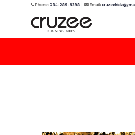
Phone:
084-289-9398
Email:
cruzeekidz@gma