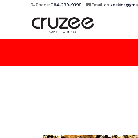
Phone:
084-289-9398
Email:
cruzeekidz@gma